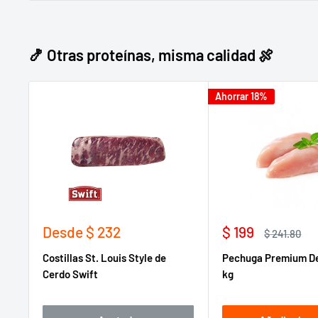
🍤 Otras proteínas, misma calidad 🍖
Ahorrar 18%
Precio
Precio
Desde
$ 232
$ 199
Precio
$ 241.80
de
de
habitual
Costillas St. Louis Style de
Pechuga Premium Del
venta
venta
Cerdo Swift
kg