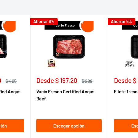
Ahorrar 6%
Ahorrar 5%
Precio
Precio
0
Desde
$ 197.20
Desde
$
Precio
Precio
$ 405
$ 209
habitual
de
habitual
de
fied Angus
Vacío Fresco Certified Angus
Filete fres
venta
venta
Beef
ción
Escoger opción
Esc