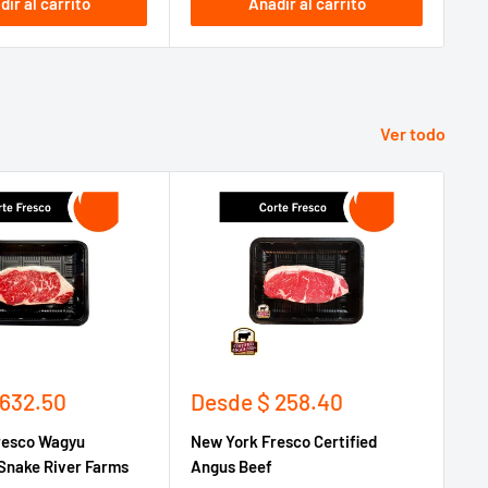
dir al carrito
Añadir al carrito
Ver todo
Ahor
Precio
Pr
 632.50
Desde
$ 258.40
D
de
d
resco Wagyu
New York Fresco Certified
Va
venta
ve
Snake River Farms
Angus Beef
Be