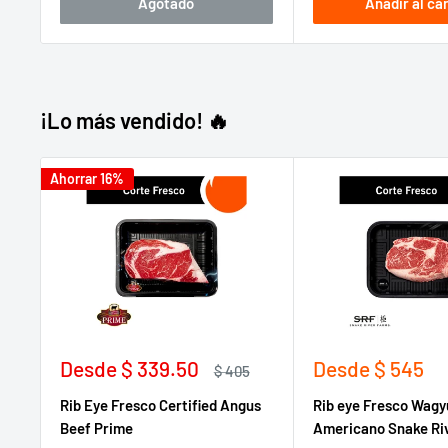
Agotado
Añadir al car
¡Lo más vendido! 🔥
Ahorrar 16%
Precio
Precio
Desde
$ 339.50
Desde
$ 545
Precio
$ 405
de
habitual
de
Rib Eye Fresco Certified Angus
Rib eye Fresco Wagy
venta
venta
Beef Prime
Americano Snake Ri