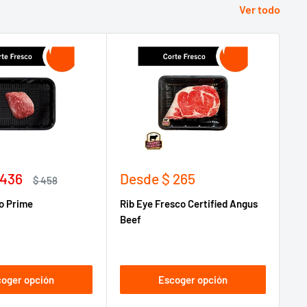
Ver todo
Precio
Pr
 436
Desde
$ 265
D
Precio
$ 458
habitual
de
d
co Prime
Rib Eye Fresco Certified Angus
Ne
venta
ve
Beef
An
oger opción
Escoger opción