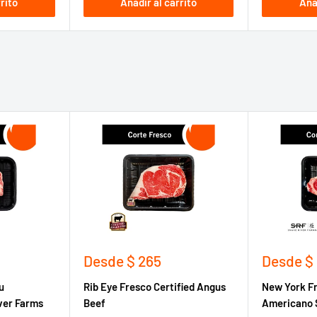
rito
Añadir al carrito
Aña
Precio
Precio
Desde
$ 265
Desde
$
de
de
u
Rib Eye Fresco Certified Angus
New York F
venta
venta
ver Farms
Beef
Americano 