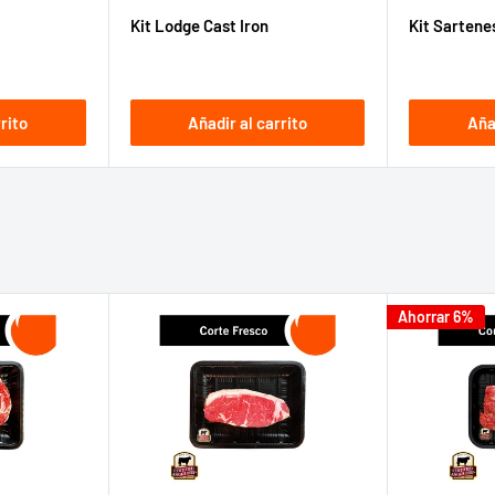
l
de
habitual
de
Kit Lodge Cast Iron
Kit Sartene
venta
venta
rito
Añadir al carrito
Aña
Ahorrar 6%