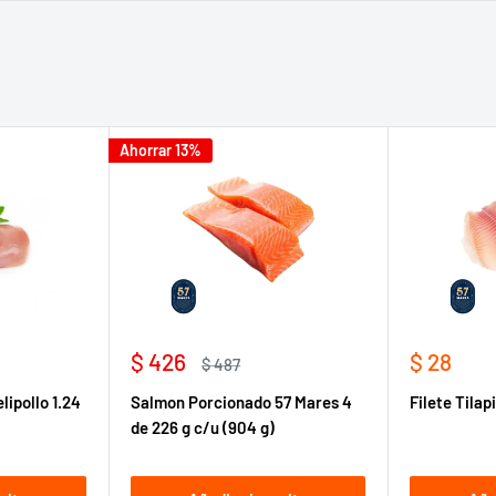
Ahorrar 13%
Precio
Precio
$ 426
$ 28
Precio
$ 487
de
habitual
de
ipollo 1.24
Salmon Porcionado 57 Mares 4
Filete Tilap
venta
venta
de 226 g c/u (904 g)