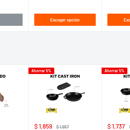
Escoger opción
Esc
Ahorrar 5%
Ahorrar 5%
Precio
Precio
$ 1,859
$ 1,737
Precio
$ 1,957