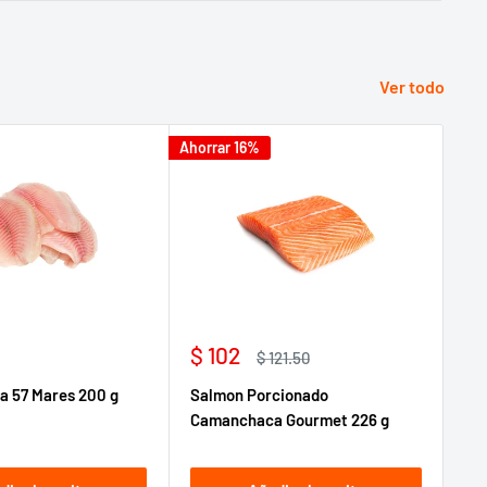
Ver todo
Ahorrar 16%
Precio
Pr
$ 102
$ 
Precio
$ 121.50
de
habitual
d
ia 57 Mares 200 g
Salmon Porcionado
Me
venta
ve
Camanchaca Gourmet 226 g