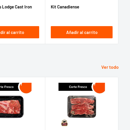
habitual
de
habitual
s Lodge Cast Iron
Kit Canadiense
venta
dir al carrito
Añadir al carrito
Ver todo