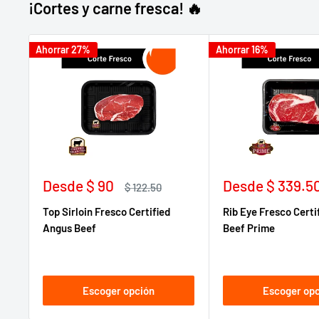
¡Cortes y carne fresca! 🔥
Ahorrar 27%
Ahorrar 16%
Precio
Precio
Desde
$ 90
Desde
$ 339.5
Precio
$ 122.50
de
habitual
de
Top Sirloin Fresco Certified
Rib Eye Fresco Certi
venta
venta
Angus Beef
Beef Prime
Escoger opción
Escoger op