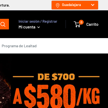
Guadalajara
rtura.
Iniciar sesión / Registrar
0
Carrito
Mi cuenta
Programa de Lealtad