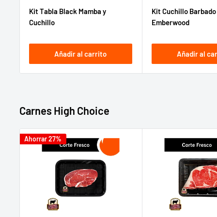
de
habitual
de
habitua
Kit Tabla Black Mamba y
Kit Cuchillo Barbado
venta
venta
Cuchillo
Emberwood
Añadir al carrito
Añadir al car
Carnes High Choice
Ahorrar 27%