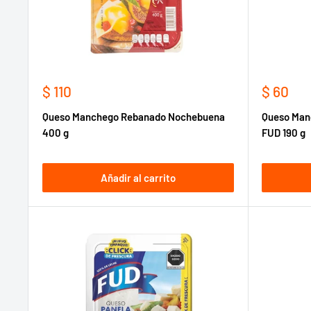
Precio
Precio
$ 110
$ 60
de
de
Queso Manchego Rebanado Nochebuena
Queso Man
venta
venta
400 g
FUD 190 g
Añadir al carrito