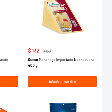
Precio
$ 132
Precio
$ 138
de
habitual
us de
Queso Manchego Importado Nochebuena
venta
400 g
Añadir al carrito