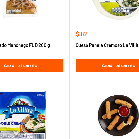
Precio
$ 82
de
lado Manchego FUD 200 g
Queso Panela Cremoso La Villi
venta
Añadir al carrito
Añadir al carrito