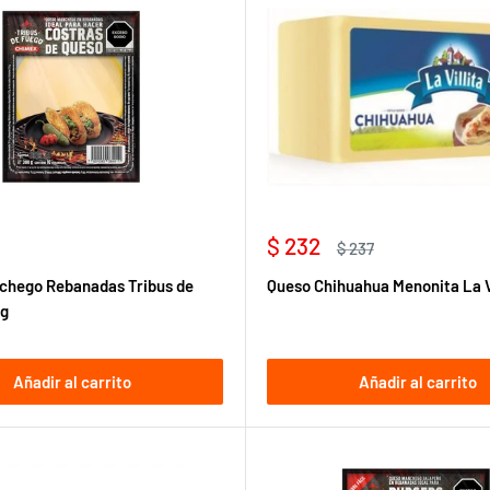
Precio
$ 232
Precio
$ 237
de
habitual
chego Rebanadas Tribus de
Queso Chihuahua Menonita La Vi
venta
 g
Añadir al carrito
Añadir al carrito