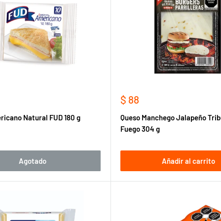
Precio
$ 88
de
icano Natural FUD 180 g
Queso Manchego Jalapeño Trib
venta
Fuego 304 g
Agotado
Añadir al carrito