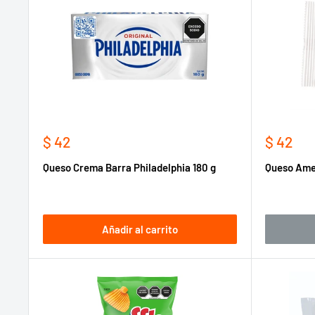
Precio
Precio
$ 42
$ 42
de
de
Queso Crema Barra Philadelphia 180 g
Queso Amer
venta
venta
Añadir al carrito