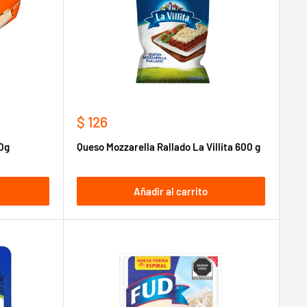
Precio
$ 126
de
00g
Queso Mozzarella Rallado La Villita 600 g
venta
Añadir al carrito