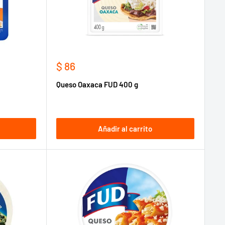
Precio
$ 86
de
Queso Oaxaca FUD 400 g
venta
Añadir al carrito