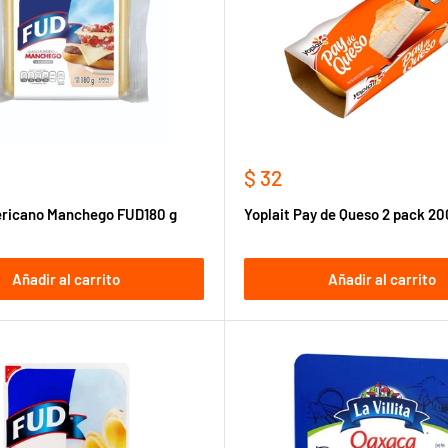
Precio
$ 32
de
ricano Manchego FUD180 g
Yoplait Pay de Queso 2 pack 2
venta
Añadir al carrito
Añadir al carrito