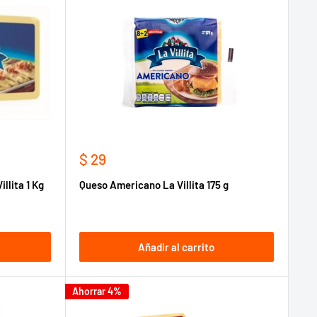
Precio
$ 29
de
llita 1 Kg
Queso Americano La Villita 175 g
venta
Añadir al carrito
Ahorrar 4%