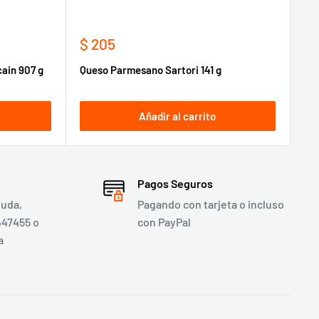
Precio
$ 205
de
ain 907 g
Queso Parmesano Sartori 141 g
venta
Añadir al carrito
Pagos Seguros
duda,
Pagando con tarjeta o incluso
447455 o
con PayPal
a