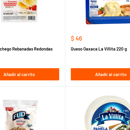
Precio
$ 46
de
chego Rebanadas Redondas
Queso Oaxaca La Villita 220 g
venta
Añadir al carrito
Añadir al carrito