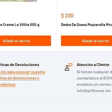
Precio
$ 230
de
e Crema La Villita 500 g
Dedos De Queso Mozzarella Mcc
venta
Añadir al carrito
Añadir al carrito
íticas de Devoluciones
Atención a Cliente
 clic para conocer nuestra
Si tienes cualquier 
ítica de Devoluciones y
contáctanos al 8131
mbolsos
envíanos un correo 
info@grillhouse.mx