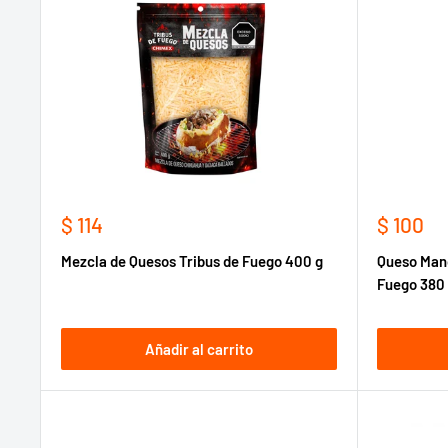
Precio
Precio
$ 114
$ 100
de
de
Mezcla de Quesos Tribus de Fuego 400 g
Queso Man
venta
venta
Fuego 380
Añadir al carrito