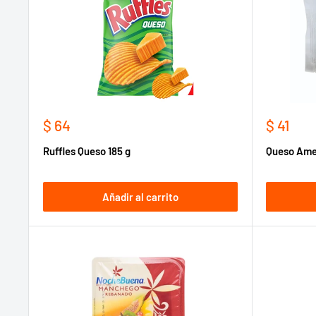
Precio
Precio
$ 64
$ 41
de
de
Ruffles Queso 185 g
Queso Ame
venta
venta
Añadir al carrito