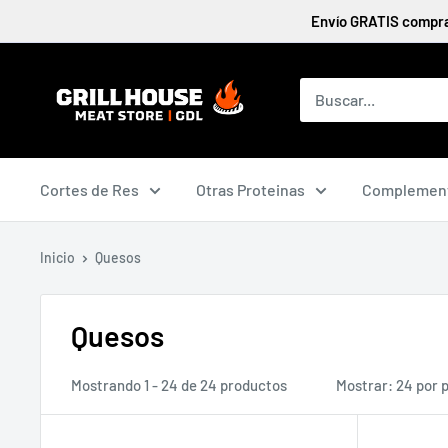
Ir
Envío GRATIS compran
directamente
al
contenido
Cortes de Res
Otras Proteinas
Complemen
Inicio
Quesos
Quesos
Mostrando 1 - 24 de 24 productos
Mostrar: 24 por 