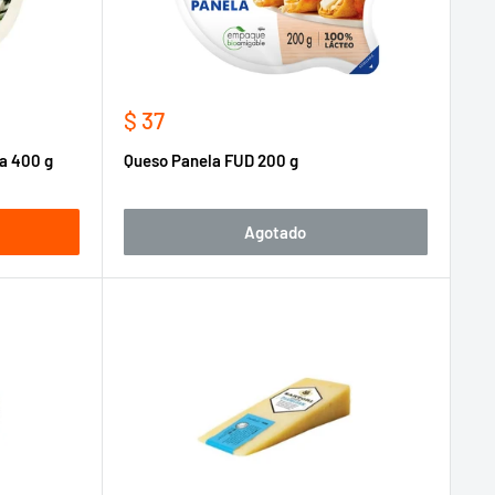
Precio
$ 37
de
ta 400 g
Queso Panela FUD 200 g
venta
Agotado