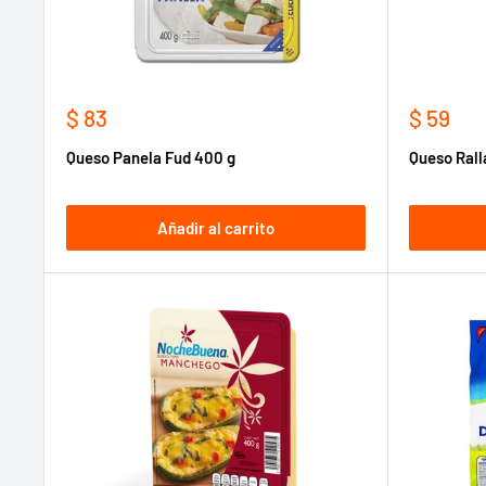
Precio
Precio
$ 83
$ 59
de
de
Queso Panela Fud 400 g
Queso Ral
venta
venta
Añadir al carrito