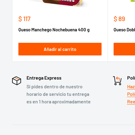
Precio
Precio
$ 117
$ 89
de
de
Queso Manchego Nochebuena 400 g
Queso Dobl
venta
venta
Añadir al carrito
Entrega Express
Pol
Si pides dentro de nuestro
Haz
horario de servicio tu entrega
Pol
es en 1 hora aproximadamente
Ree