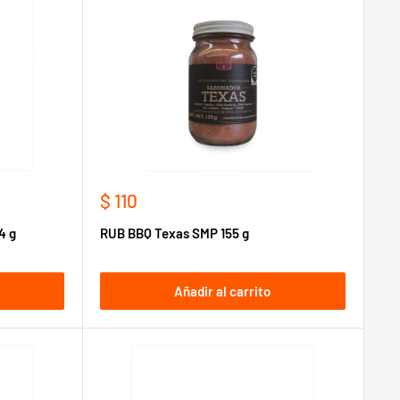
Precio
$ 110
de
4 g
RUB BBQ Texas SMP 155 g
venta
Añadir al carrito