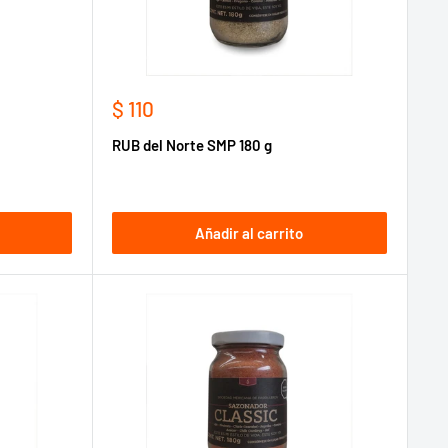
Precio
$ 110
de
RUB del Norte SMP 180 g
venta
Añadir al carrito