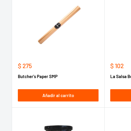
Precio
Precio
$ 275
$ 102
de
de
Butcher's Paper SMP
La Salsa B
venta
venta
Añadir al carrito