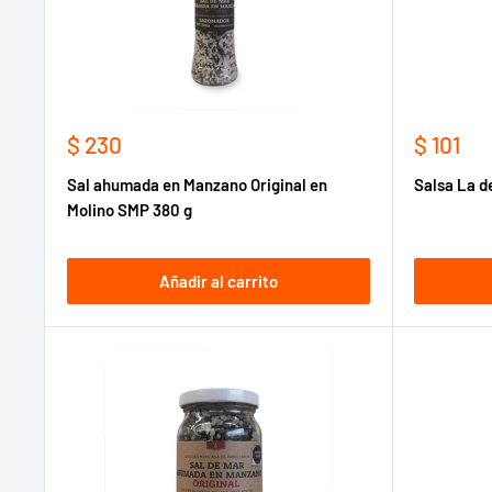
Precio
Precio
$ 230
$ 101
de
de
Sal ahumada en Manzano Original en
Salsa La d
venta
venta
Molino SMP 380 g
Añadir al carrito