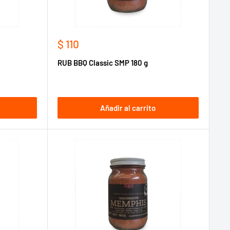
Precio
$ 110
de
RUB BBQ Classic SMP 180 g
venta
Añadir al carrito