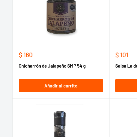
Precio
Precio
$ 160
$ 101
de
de
Chicharrón de Jalapeño SMP 54 g
Salsa La d
venta
venta
Añadir al carrito