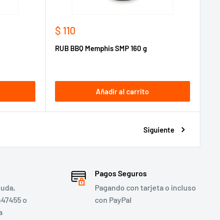
Precio
$ 110
de
RUB BBQ Memphis SMP 160 g
venta
Añadir al carrito
Siguiente
Pagos Seguros
duda,
Pagando con tarjeta o incluso
447455 o
con PayPal
a