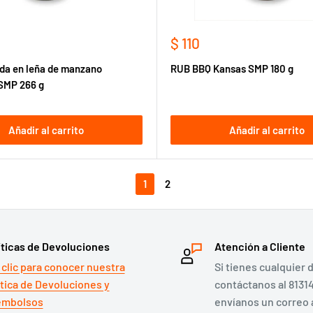
Precio
$ 110
de
da en leña de manzano
RUB BBQ Kansas SMP 180 g
venta
SMP 266 g
Añadir al carrito
Añadir al carrito
1
2
íticas de Devoluciones
Atención a Cliente
 clic para conocer nuestra
Si tienes cualquier 
ítica de Devoluciones y
contáctanos al 8131
mbolsos
envíanos un correo 