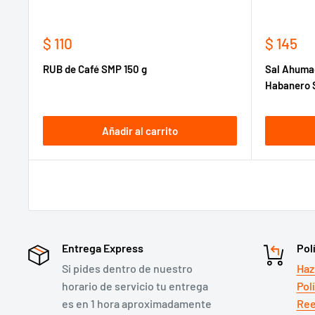
Precio
Precio
$ 110
$ 145
de
de
RUB de Café SMP 150 g
Sal Ahuma
venta
venta
Habanero 
Añadir al carrito
Entrega Express
Pol
Si pides dentro de nuestro
Haz
horario de servicio tu entrega
Pol
es en 1 hora aproximadamente
Ree