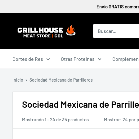
Ir
Envío GRATIS compran
directamente
al
contenido
Cortes de Res
Otras Proteinas
Complemen
Inicio
Sociedad Mexicana de Parrilleros
Sociedad Mexicana de Parrill
Mostrando 1 - 24 de 35 productos
Mostrar: 24 por 