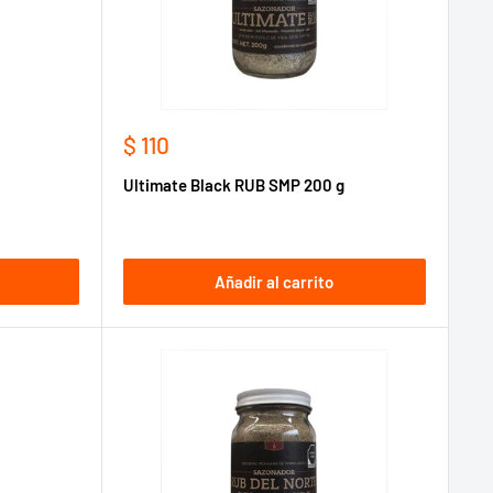
Precio
$ 110
de
Ultimate Black RUB SMP 200 g
venta
Añadir al carrito