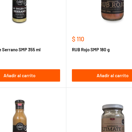
Precio
$ 110
de
e Serrano SMP 355 ml
RUB Rojo SMP 180 g
venta
Añadir al carrito
Añadir al carrito