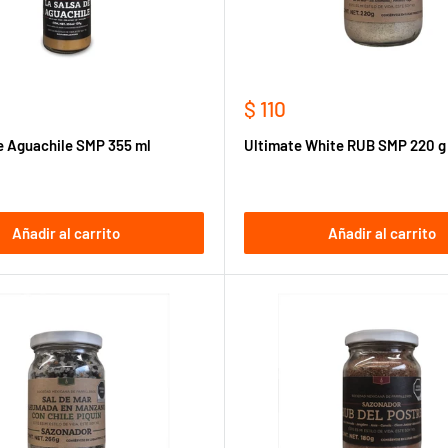
Precio
$ 110
de
e Aguachile SMP 355 ml
Ultimate White RUB SMP 220 g
venta
Añadir al carrito
Añadir al carrito