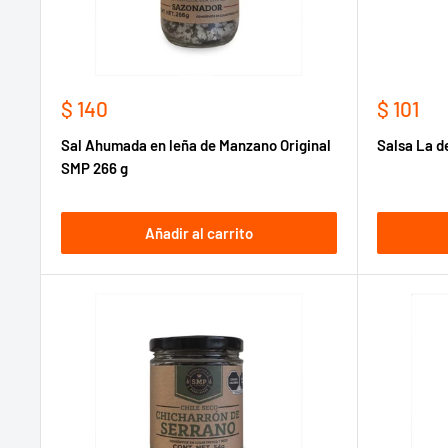
Precio
Precio
$ 140
$ 101
de
de
Sal Ahumada en leña de Manzano Original
Salsa La d
venta
venta
SMP 266 g
Añadir al carrito