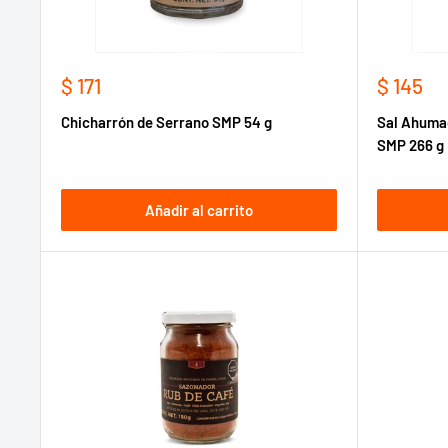
Precio
Precio
$ 171
$ 145
de
de
Chicharrón de Serrano SMP 54 g
Sal Ahumad
venta
venta
SMP 266 g
Añadir al carrito