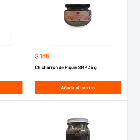
Precio
$ 188
de
Chicharrón de Piquín SMP 35 g
venta
Añadir al carrito