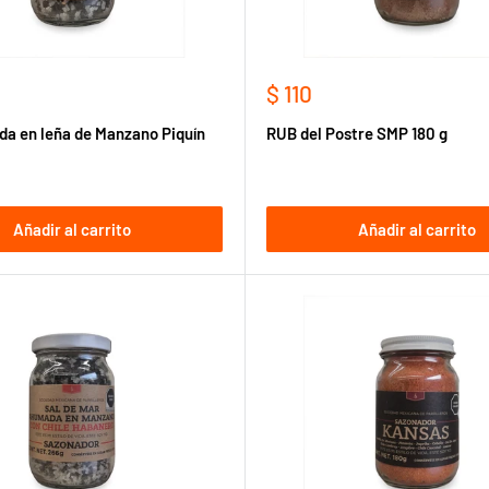
Precio
$ 110
de
a en leña de Manzano Piquín
RUB del Postre SMP 180 g
venta
Añadir al carrito
Añadir al carrito