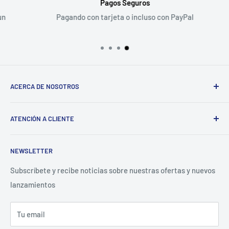
Pagos Seguros
Pagando con tarjeta o incluso con PayPal
ACERCA DE NOSOTROS
Sigma
ATENCIÓN A CLIENTE
¿Tienes un Negocio? Regístrate aquí
Preguntas Frecuentes
NEWSLETTER
Términos y Condiciones
Aviso de Privacidad
Subscríbete y recibe noticias sobre nuestras ofertas y nuevos
lanzamientos
Contacto para proveedores
Tu email