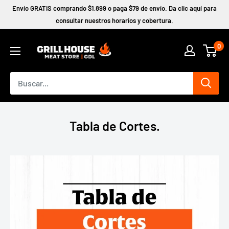
Ir
Envío GRATIS comprando $1,899 o paga $79 de envío. Da clic aquí para
directamente
consultar nuestros horarios y cobertura.
al
0
contenido
Tabla de Cortes.