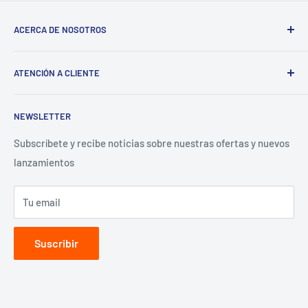
ACERCA DE NOSOTROS
Sigma
ATENCIÓN A CLIENTE
¿Tienes un Negocio? Regístrate aquí
Preguntas Frecuentes
NEWSLETTER
Términos y Condiciones
Aviso de Privacidad
Subscríbete y recibe noticias sobre nuestras ofertas y nuevos
lanzamientos
Contacto para proveedores
Tu email
Suscribir