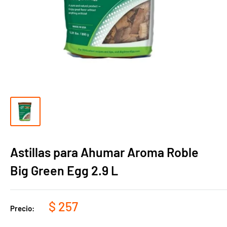
Astillas para Ahumar Aroma Roble
Big Green Egg 2.9 L
Precio
$ 257
Precio:
de