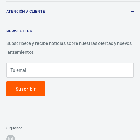
Sigma
ATENCIÓN A CLIENTE
¿Tienes un Negocio? Regístrate aquí
Preguntas Frecuentes
NEWSLETTER
Términos y Condiciones
Aviso de Privacidad
Subscríbete y recibe noticias sobre nuestras ofertas y nuevos
lanzamientos
Contacto para proveedores
Tu email
Suscribir
Síguenos