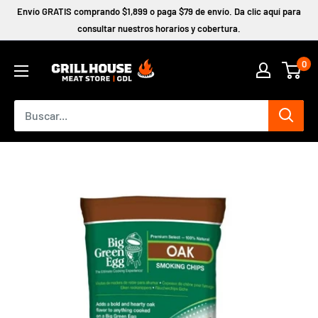
Ir
Envío GRATIS comprando $1,899 o paga $79 de envío. Da clic aquí para
directamente
consultar nuestros horarios y cobertura.
al
0
contenido