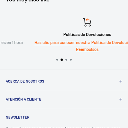
Políticas de Devoluciones
ora
Haz clic para conocer nuestra Política de Devoluciones y
Reembolsos
ACERCA DE NOSOTROS
Sigma
ATENCIÓN A CLIENTE
¿Tienes un Negocio? Regístrate aquí
Preguntas Frecuentes
NEWSLETTER
Términos y Condiciones
Aviso de Privacidad