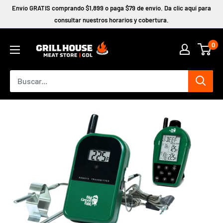
Ir
Envío GRATIS comprando $1,899 o paga $79 de envío. Da clic aquí para
directamente
consultar nuestros horarios y cobertura.
al
0
contenido