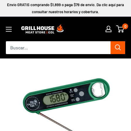
Ir
Envío GRATIS comprando $1,899 o paga $79 de envío. Da clic aquí para
directamente
consultar nuestros horarios y cobertura.
al
0
contenido