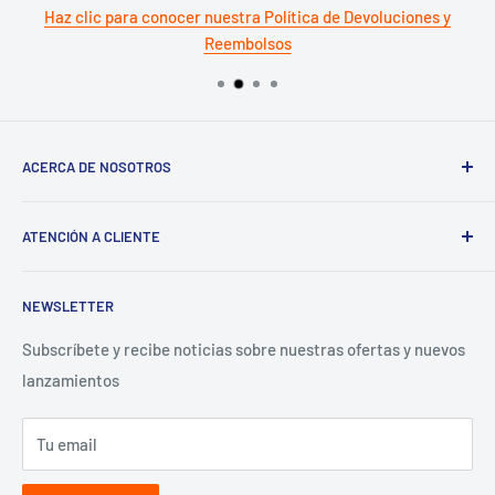
Haz clic para conocer nuestra Política de Devoluciones y
Reembolsos
ACERCA DE NOSOTROS
Sigma
ATENCIÓN A CLIENTE
¿Tienes un Negocio? Regístrate aquí
Preguntas Frecuentes
NEWSLETTER
Términos y Condiciones
Aviso de Privacidad
Subscríbete y recibe noticias sobre nuestras ofertas y nuevos
lanzamientos
Contacto para proveedores
Tu email