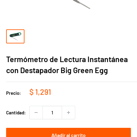
Termómetro de Lectura Instantánea
con Destapador Big Green Egg
Precio
$ 1,291
Precio:
de
venta
Cantidad:
Añadir al carrito