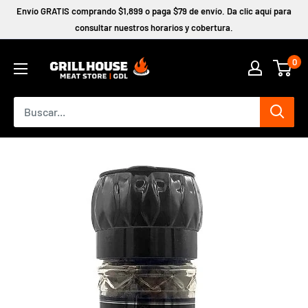
Ir
Envío GRATIS comprando $1,899 o paga $79 de envío. Da clic aquí para
directamente
consultar nuestros horarios y cobertura.
al
0
contenido