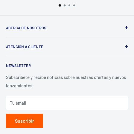
ACERCA DE NOSOTROS
Sigma
ATENCIÓN A CLIENTE
¿Tienes un Negocio? Regístrate aquí
Preguntas Frecuentes
NEWSLETTER
Términos y Condiciones
Aviso de Privacidad
Subscríbete y recibe noticias sobre nuestras ofertas y nuevos
lanzamientos
Contacto para proveedores
Tu email
Suscribir