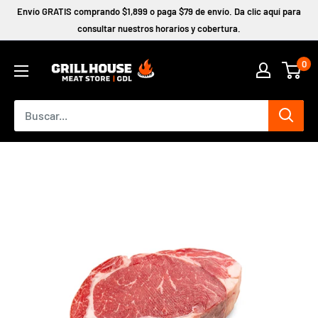
Ir
Envío GRATIS comprando $1,899 o paga $79 de envío. Da clic aquí para
directamente
consultar nuestros horarios y cobertura.
al
0
contenido