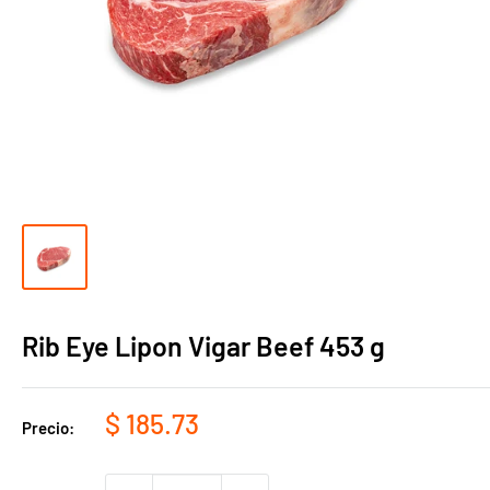
Rib Eye Lipon Vigar Beef 453 g
Precio
$ 185.73
Precio:
de
venta