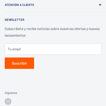
ATENCIÓN A CLIENTE
¿Tienes un Negocio? Regístrate aquí
Preguntas Frecuentes
NEWSLETTER
Términos y Condiciones
Aviso de Privacidad
Subscríbete y recibe noticias sobre nuestras ofertas y nuevos
lanzamientos
Contacto para proveedores
Tu email
Suscribir
Síguenos