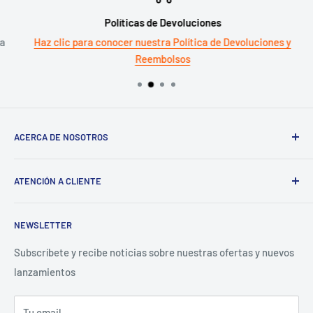
Políticas de Devoluciones
a
Haz clic para conocer nuestra Política de Devoluciones y
Reembolsos
ACERCA DE NOSOTROS
Sigma
ATENCIÓN A CLIENTE
¿Tienes un Negocio? Regístrate aquí
Preguntas Frecuentes
NEWSLETTER
Términos y Condiciones
Aviso de Privacidad
Subscríbete y recibe noticias sobre nuestras ofertas y nuevos
lanzamientos
Contacto para proveedores
Tu email