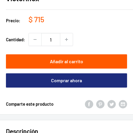
Precio
$ 715
Precio:
de
venta
Cantidad:
Añadir al carrito
Comprar ahora
Comparte este producto
Descripción