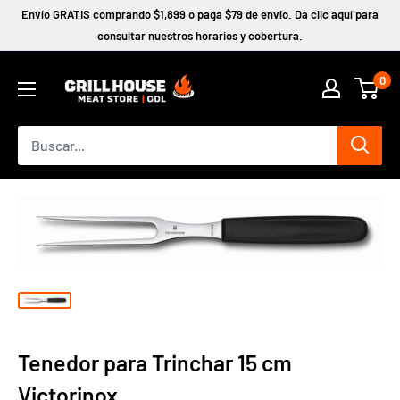
Ir
Envío GRATIS comprando $1,899 o paga $79 de envío. Da clic aquí para
directamente
consultar nuestros horarios y cobertura.
al
0
contenido
Tenedor para Trinchar 15 cm
Victorinox