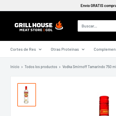
Ir
Envío GRATIS compran
directamente
al
contenido
Cortes de Res
Otras Proteinas
Complemen
Inicio
Todos los productos
Vodka Smirnoff Tamarindo 750 m