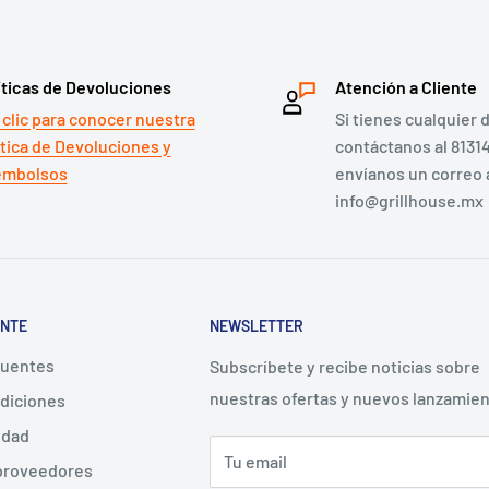
íticas de Devoluciones
Atención a Cliente
 clic para conocer nuestra
Si tienes cualquier 
ítica de Devoluciones y
contáctanos al 8131
mbolsos
envíanos un correo 
info@grillhouse.mx
ENTE
NEWSLETTER
cuentes
Subscríbete y recibe noticias sobre
nuestras ofertas y nuevos lanzamie
diciones
idad
Tu email
 proveedores