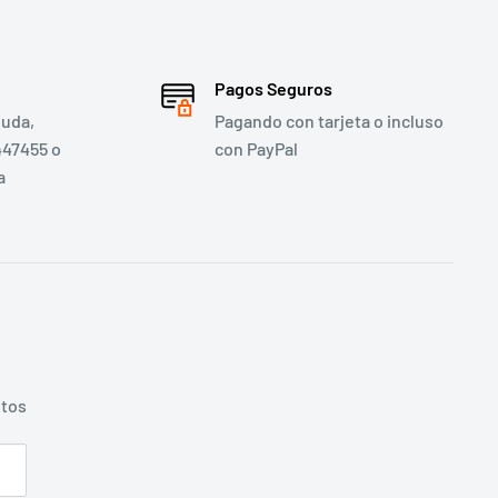
Pagos Seguros
duda,
Pagando con tarjeta o incluso
447455 o
con PayPal
a
ntos