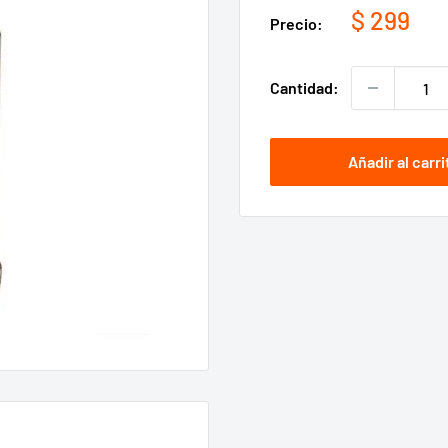
Precio
$ 299
Precio:
de
venta
Cantidad:
Añadir al carri